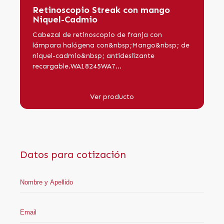
Retinoscopio Streak con mango
Niquel-Cadmio
Cabezal de retinoscopio de franja con
lámpara halógena con&nbsp;Mango&nbsp; de
niquel-cadmio&nbsp; antideslizante
recargable.WA18245WA7...
Ver producto
Datos para cotización