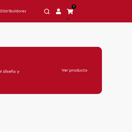
0
Distribuidores
$0
Ver producto
l diseño y