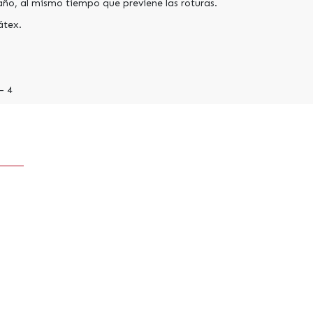
año, al mismo tiempo que previene las roturas.
átex.
– 4