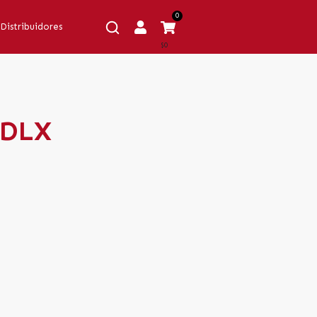
0
Distribuidores
$0
 DLX