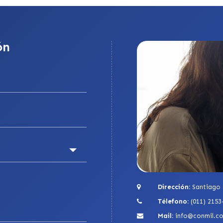
ón
Dirección:
Santiago 
Télefono:
(011) 2153
Mail:
info@conmil.c