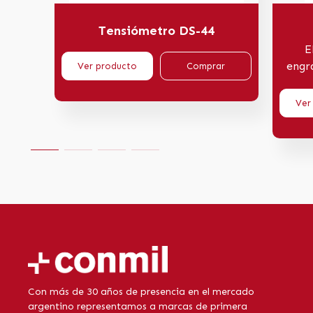
Tensiómetro DS-44
E
engr
Ver producto
Comprar
Ver
Con más de 30 años de presencia en el mercado
argentino representamos a marcas de primera