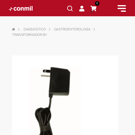
0
$0
DIAGNÓSTICO
GASTROENTEROLOGÍA
TRANSFORMADOR 6V