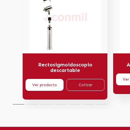
Rectosigmoidoscopio
A
descartable
Ver
Ver producto
Cotizar