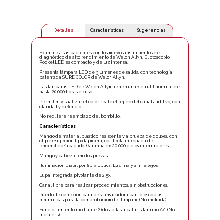
Detalles
Características
Sugerencias
Examine a sus pacientes con los nuevos instrumentos de
diagnóstico de alto rendimiento de Welch Allyn. El otoscopio
Pocket LED es compacto y de luz intensa.
Presenta lámpara LED de 3 lúmenes de salida, con tecnología
patentada SURE COLOR de Welch Allyn.
Las lámparas LED de Welch Allyn tienen una vida útil nominal de
hasta 20.000 horas de uso.
Permiten visualizar el color real del tejido del canal auditivo, con
claridad y definición.
No requiere reemplazo del bombillo.
Características
Mango de material plástico resistente y a prueba de golpes, con
clip de sujeción tipo lapicera, con tecla integrada de
encendido/apagado. Garantía de 20.000 ciclos interruptores.
Mango y cabezal en dos piezas.
Iluminación distal por fibra óptica. Luz fría y sin reflejos.
Lupa integrada pivotante de 2.5x.
Canal libre para realizar procedimientos, sin obstrucciones.
Puerto de conexión para pera insufladora para otoscopías
neumáticas para la comprobación del tímpano (No incluida).
Funcionamiento mediante 2 (dos) pilas alcalinas tamaño AA. (No
incluidas)