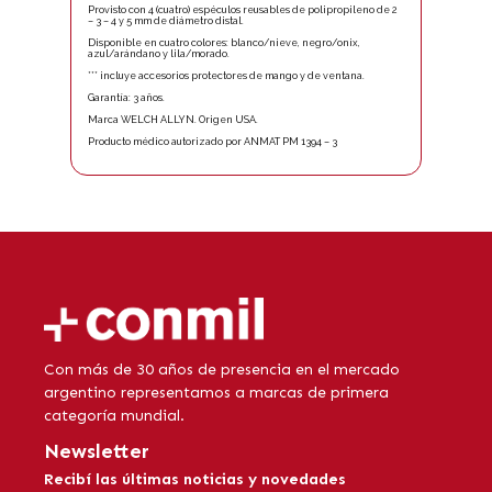
Provisto con 4 (cuatro) espéculos reusables de polipropileno de 2
– 3 – 4 y 5 mm de diámetro distal.
Disponible en cuatro colores: blanco/nieve, negro/onix,
azul/arándano y lila/morado.
*** incluye accesorios protectores de mango y de ventana.
Garantía: 3 años.
Marca WELCH ALLYN. Origen USA.
Producto médico autorizado por ANMAT PM 1394 – 3
Con más de 30 años de presencia en el mercado
argentino representamos a marcas de primera
categoría mundial.
Newsletter
Recibí las últimas noticias y novedades