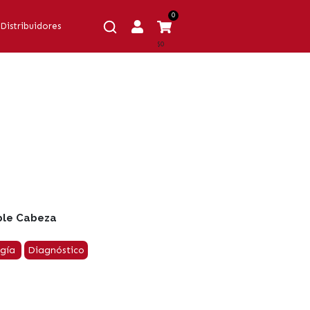
0
Distribuidores
$0
ble Cabeza
ogía
Diagnóstico