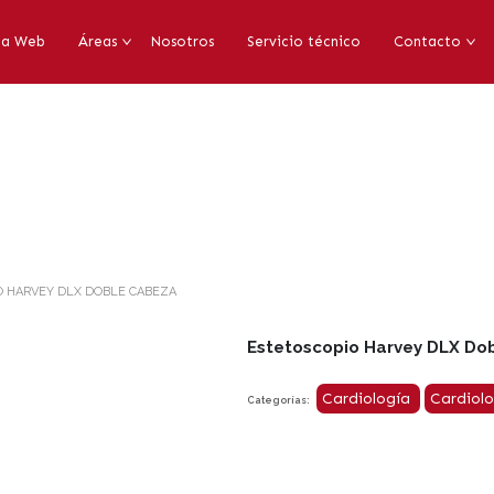
da Web
Áreas
Nosotros
Servicio técnico
Contacto
O HARVEY DLX DOBLE CABEZA
Estetoscopio Harvey DLX Do
Cardiología
Cardiol
Categorías: