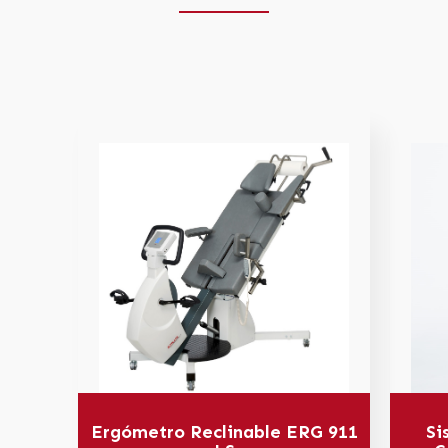
Ergómetro Reclinable ERG 911
Si