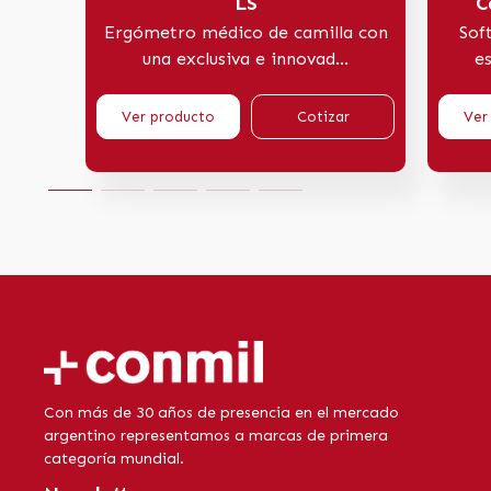
LS
C
Ergómetro médico de camilla con
Sof
una exclusiva e innovad...
es
Ver producto
Cotizar
Ver
Con más de 30 años de presencia en el mercado
argentino representamos a marcas de primera
categoría mundial.