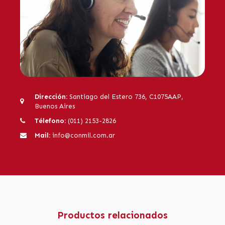
Dirección:
Santiago del Estero 736, C1075AAP,
Buenos Aires
Télefono:
(011) 2153-2826
Mail:
info@conmil.com.ar
Productos relacionados