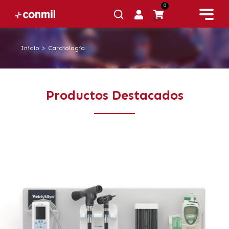
0
$0
Inicio
>
Cardiología
Productos Destacados