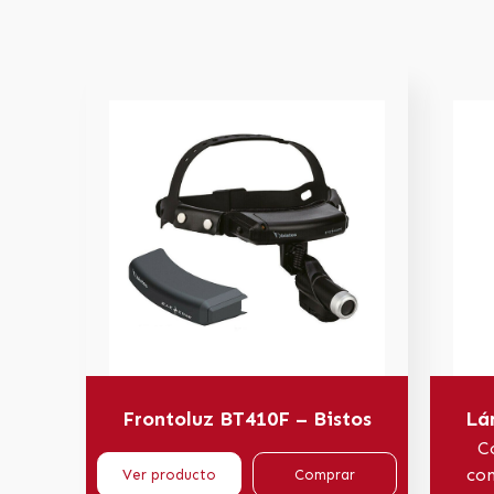
Frontoluz BT410F – Bistos
Lá
C
con
Ver producto
Comprar