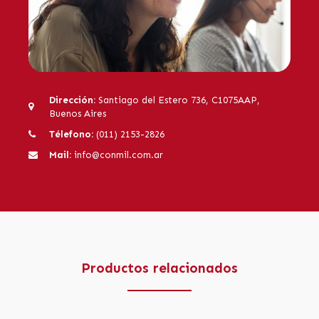
Dirección:
Santiago del Estero 736, C1075AAP,
Buenos Aires
Télefono:
(011) 2153-2826
Mail:
info@conmil.com.ar
Productos relacionados