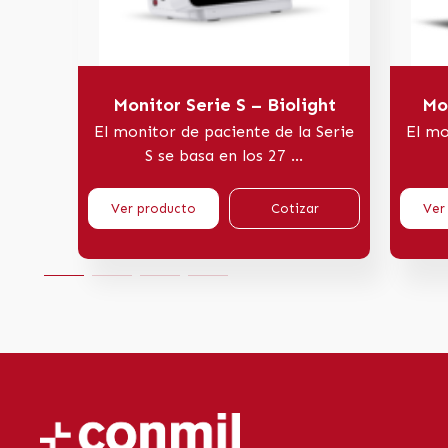
Monitor Serie S – Biolight
Mo
El monitor de paciente de la Serie
El mo
S se basa en los 27 ...
Ver producto
Cotizar
Ver