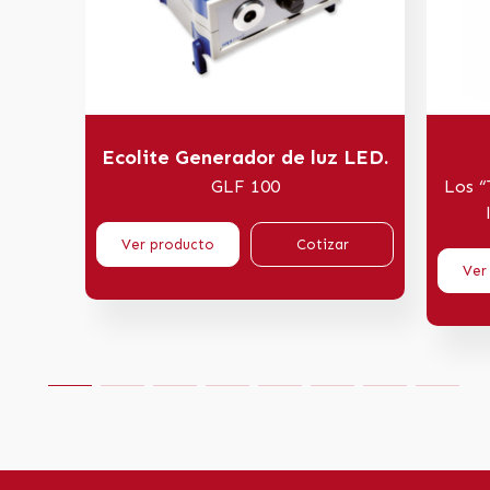
Ecolite Generador de luz LED.
GLF 100
Los “
Ver producto
Cotizar
Ver