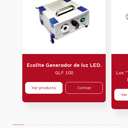
Ecolite Generador de luz LED.
GLF 100
Los “
Ver producto
Cotizar
Ver